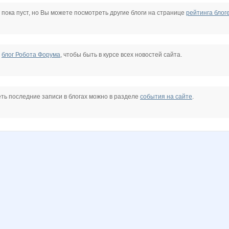
helena309ok
insaitiable
irysik@lav
kwaka69
lexsa08
madonn@
 пока пуст, но Вы можете посмотреть другие блоги на странице
рейтинга блог
!
Мышка-Малышка
Ноготочки
Яна Калинина
Сламбус
Стрекоза)
Василиска96
е
блог Робота Форума
, чтобы быть в курсе всех новостей сайта.
ть последние записи в блогах можно в разделе
события на сайте
.