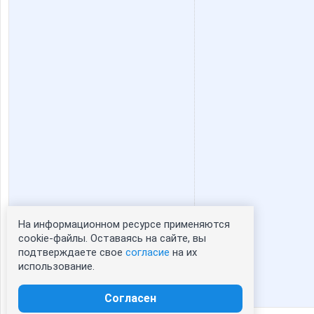
На информационном ресурсе применяются
Статистика портрета:
cookie-файлы. Оставаясь на сайте, вы
подтверждаете свое
согласие
на их
сейчас просматривают портрет - 0
использование.
зарегистрированные пользователи
посетившие портрет за 7 дней - 0
Согласен