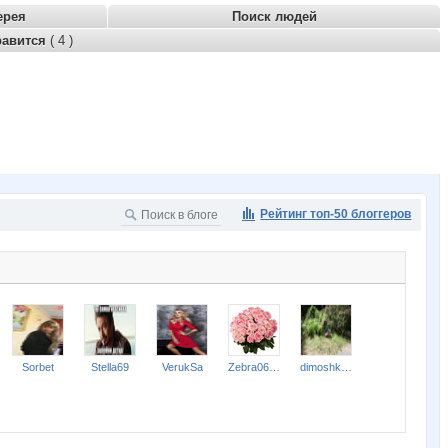
ерея
Поиск людей
равится
( 4 )
Рейтинг топ-50 блоггеров
Sorbet
Stella69
VerukSa
Zebra0604
dimoshka-koshka@mail.ru