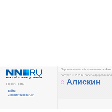
Персональный сайт пользователя
Али
портрет № 262960 зарегистрирован боле
Алискин
Привет, Гость !
-
Войти
-
Зарегистрироваться