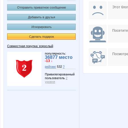
elena-1983
gania
Этот блог
Отправить приватное сообщение
Добавить в друзья
Игнорировать
Лепесток Лотоса
Лисёнок
Посетит
Сделать подарок
Совместная покупка: взрослый
популярность:
Посмотре
36877 место
-13 ↓
рейтинг
532
?
Привилегированный
пользователь
2
уровня