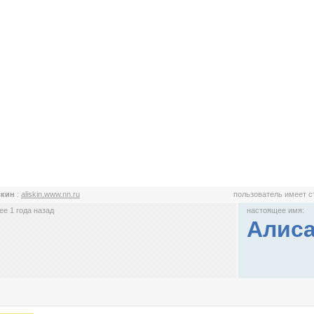
скин
:
aliskin.www.nn.ru
пользователь имеет 
е 1 года назад
настоящее имя:
Алис