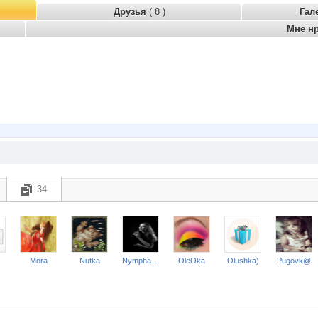
Друзья
( 8 )
Гал
Мне н
34
Mora
Nutka
Nymphaea
OleOka
Olushka)
Pugovk@